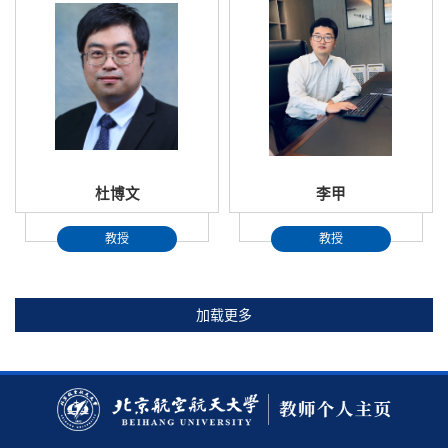
杜博文
李甲
教授
教授
加载更多